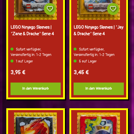
LEGO Ninjago Sleeves |
LEGO Ninjago Sleeves | "Jay
"Zane & Drache" Serie 4
& Drache" Serie 4
Sofort verfügbar,
Sofort verfügbar,
Versandfertig in: 1-2 Tagen
Versandfertig in: 1-2 Tagen
1 auf Lager
5 auf Lager
Regulärer Preis:
Regulärer Preis:
3,95 €
3,45 €
In den Warenkorb
In den Warenkorb