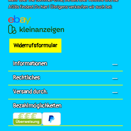
Mehr über Die Sammel-Ente, Details über Abläufe und die
AGBs findest Du hier! Übrigens verkaufen wir auch bei:
Widerrufsformular
Informationen
Rechtliches
Versand durch:
Bezahlmöglichkeiten