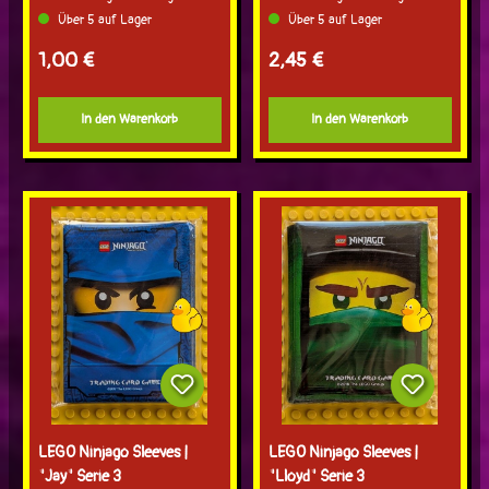
Über 5 auf Lager
Über 5 auf Lager
Regulärer Preis:
Regulärer Preis:
1,00 €
2,45 €
In den Warenkorb
In den Warenkorb
LEGO Ninjago Sleeves |
LEGO Ninjago Sleeves |
"Jay" Serie 3
"Lloyd" Serie 3