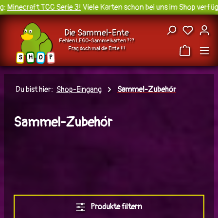
Minecraft TCC Serie 3!
Viele Karten schon bei uns im Shop verfügba
Zum Hauptinhalt springen
Du hast
Die Sammel-Ente
Fehlen LEGO-Sammelkarten ???
Frag doch mal die Ente !!!
H
O
S
P
Du bist hier:
Shop-Eingang
Sammel-Zubehör
Sammel-Zubehör
Produkte filtern