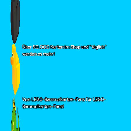
Über 50.000 Karten im Shop und "täglich"
werden es mehr!
Von LEGO-Sammelkarten-Fans für LEGO-
Sammelkarten-Fans!