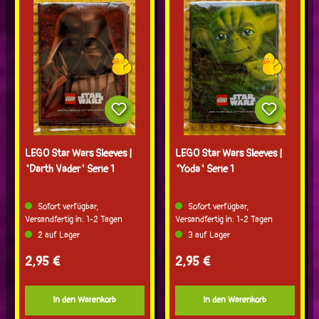
LEGO Star Wars Sleeves |
LEGO Star Wars Sleeves |
"Darth Vader" Serie 1
"Yoda" Serie 1
Sofort verfügbar,
Sofort verfügbar,
Versandfertig in: 1-2 Tagen
Versandfertig in: 1-2 Tagen
2 auf Lager
3 auf Lager
Regulärer Preis:
Regulärer Preis:
2,95 €
2,95 €
In den Warenkorb
In den Warenkorb