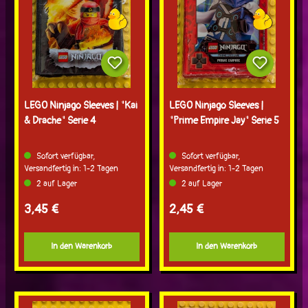
LEGO Ninjago Sleeves | "Kai
LEGO Ninjago Sleeves |
& Drache" Serie 4
"Prime Empire Jay" Serie 5
Sofort verfügbar,
Sofort verfügbar,
Versandfertig in: 1-2 Tagen
Versandfertig in: 1-2 Tagen
2 auf Lager
2 auf Lager
Regulärer Preis:
Regulärer Preis:
3,45 €
2,45 €
In den Warenkorb
In den Warenkorb