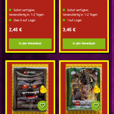
Sofort verfügbar,
Sofort verfügbar,
Versandfertig in: 1-2 Tagen
Versandfertig in: 1-2 Tagen
Über 5 auf Lager
1 auf Lager
Regulärer Preis:
Regulärer Preis:
2,45 €
3,45 €
In den Warenkorb
In den Warenkorb